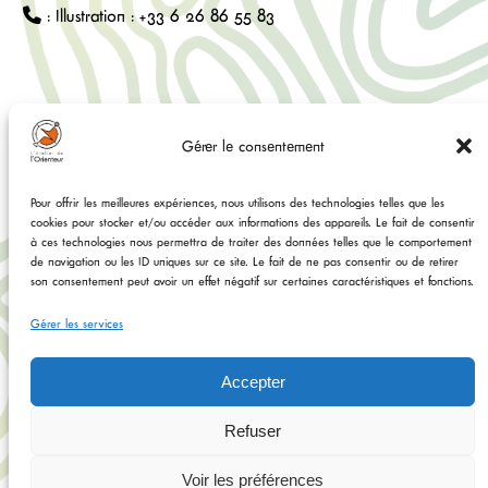
: Illustration : +33 6 26 86 55 83
Explorer
Social
Gérer le consentement
Accueil
Facebook
Pour offrir les meilleures expériences, nous utilisons des technologies telles que les
Boutique
cookies pour stocker et/ou accéder aux informations des appareils. Le fait de consentir
Cartographie
à ces technologies nous permettra de traiter des données telles que le comportement
Illustration sur mesure
de navigation ou les ID uniques sur ce site. Le fait de ne pas consentir ou de retirer
Instagram
Contactez-nous
son consentement peut avoir un effet négatif sur certaines caractéristiques et fonctions.
Gérer les services
Tiktok
Accepter
YouTube
Refuser
Voir les préférences