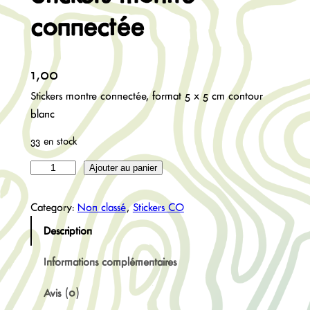
connectée
1,00
€
Stickers montre connectée, format 5 x 5 cm contour
blanc
33 en stock
q
Ajouter au panier
u
a
Category:
Non classé
, 
Stickers CO
n
Description
t
i
Informations complémentaires
t
Avis (0)
é