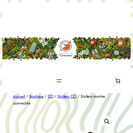
Aller
au
contenu
Accueil
/
Boutique
/
CO
/
Stickers CO
/ Stickers montre
connectée