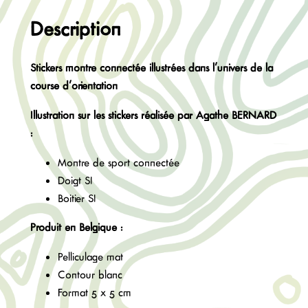
d
e
Description
S
t
Stickers montre connectée illustrées dans l’univers de la
i
course d’orientation
c
k
Illustration sur les stickers réalisée par Agathe BERNARD
e
:
r
Montre de sport connectée
s
Doigt SI
m
Boitier SI
o
n
Produit en Belgique :
t
r
Pelliculage mat
e
Contour blanc
c
Format 5 x 5 cm
o