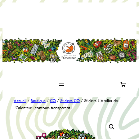
Aller
au
contenu
Accueil
/
Boutique
/
CO
/
Stickers CO
/ Stickers L’Atelier de
l’Orienteur (contours transparent)