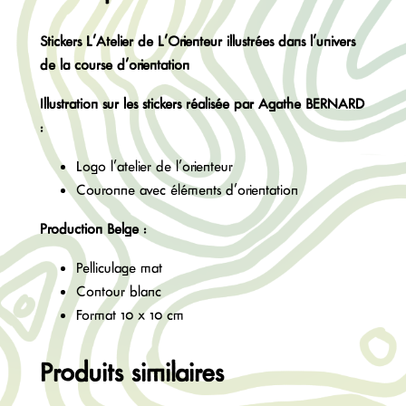
e
Stickers L’Atelier de L’Orienteur illustrées dans l’univers
S
de la course d’orientation
t
i
Illustration sur les stickers réalisée par Agathe BERNARD
c
:
k
e
Logo l’atelier de l’orienteur
r
Couronne avec éléments d’orientation
s
Production Belge :
L
'
Pelliculage mat
A
Contour blanc
t
Format 10 x 10 cm
e
l
Produits similaires
i
e