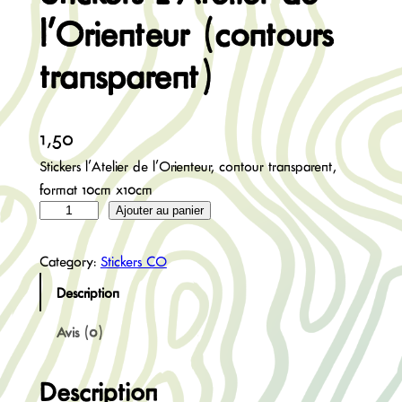
l’Orienteur (contours
transparent)
1,50
€
Stickers l’Atelier de l’Orienteur, contour transparent,
format 10cm x10cm
q
Ajouter au panier
u
a
Category:
Stickers CO
n
Description
t
i
Avis (0)
t
é
Description
d