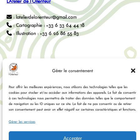
L'Atelier de l'Orienteur
: latelierdelorienteur@gmail.com
: Cartographie : +33 6 33 64 44 18
: Illustration : +33 6 26 86 55 83
Explorer
Social
Gérer le consentement
Accueil
Facebook
Pour offrir les meilleures expériences, nous utilisons des technologies telles que les
Boutique
cookies pour stocker et/ou accéder aux informations des appareils. Le fait de consentir
Cartographie
à ces technologies nous permettra de traiter des données telles que le comportement
Illustration sur mesure
de navigation ou les ID uniques sur ce site. Le fait de ne pas consentir ou de retirer
Instagram
Contactez-nous
son consentement peut avoir un effet négatif sur certaines caractéristiques et fonctions.
Gérer les services
Tiktok
Accepter